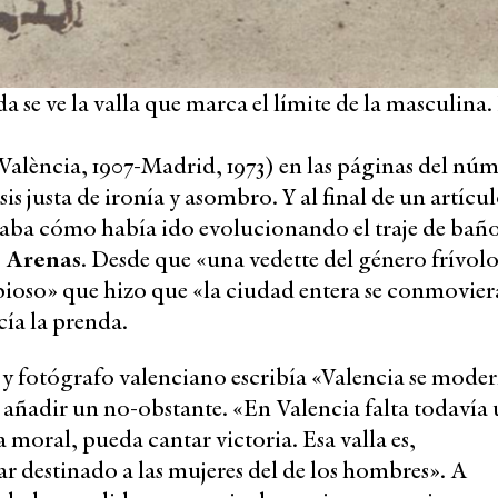
 se ve la valla que marca el límite de la masculina.
València, 1907-Madrid, 1973) en las páginas del nú
is justa de ironía y asombro. Y al final de un artícu
caba cómo había ido evolucionando el traje de bañ
s Arenas
. Desde que «una vedette del género frívolo
rabioso» que hizo que «la ciudad entera se conmovier
cía la prenda.
y fotógrafo valenciano escribía «Valencia se moder
 añadir un no-obstante. «En Valencia falta todavía
a moral, pueda cantar victoria. Esa valla es,
ar destinado a las mujeres del de los hombres». A