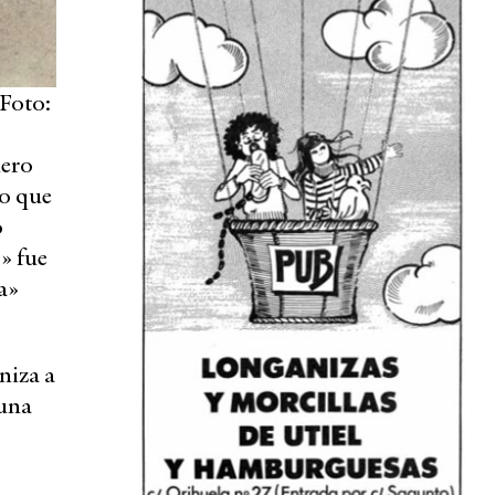
 Foto:
mero
lo que
o
» fue
a»
niza a
 una