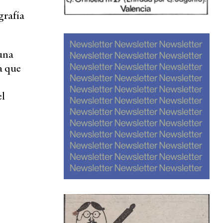
grafía
 una
a que
el