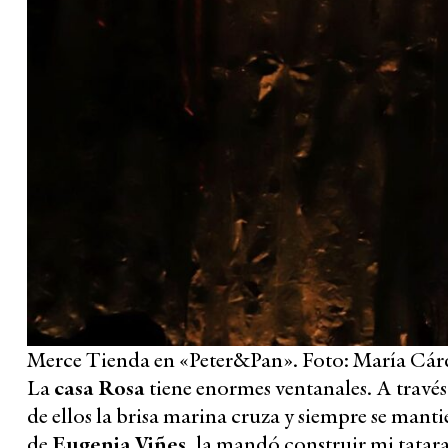
Merce Tienda en «Peter&Pan». Foto: María Cár
La
casa Rosa
tiene enormes ventanales. A través 
de ellos la brisa marina cruza y siempre se manti
de
Eugenia Viñes
, la mandó construir mi tatar