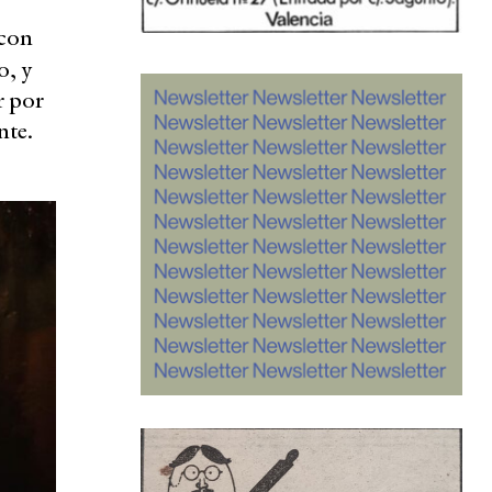
 con
o, y
r por
nte.