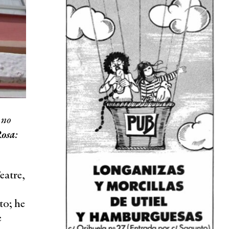
 no
Rosa
:
eatre,
to; he
e