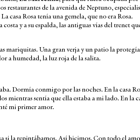
icos restaurantes de la avenida de Neptuno, especialis
s. La casa Rosa tenía una gemela, que no era Rosa.
costa y a su espalda, las antiguas vías del trenet qu
 las mariquitas. Una gran verja y un patio la protegí
r a humedad, la luz roja de la salita.
ñaba. Dormía conmigo por las noches. En la casa R
os mientras sentía que ella estaba a mi lado. En la c
enté mi primer amor.
a si la repintábamos. Así hicimos. Con todo el amo