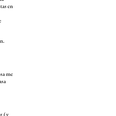
tas en
e
an.
osa me
asa
r (y