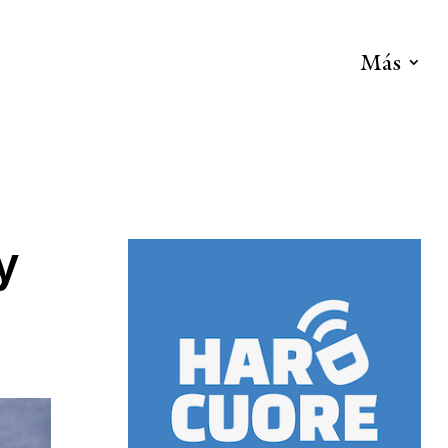
Más
y