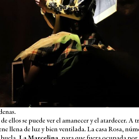
denas.
de ellos se puede ver el amanecer y el atardecer. A t
ene llena de luz y bien ventilada. La casa Rosa, núm
abuela,
La Marcelina
, para que fuera ocupada por 